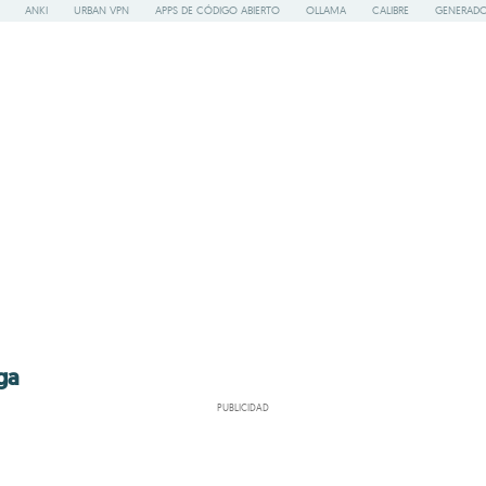
ANKI
URBAN VPN
APPS DE CÓDIGO ABIERTO
OLLAMA
CALIBRE
GENERADO
ga
PUBLICIDAD