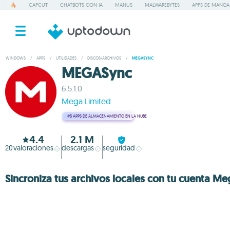
CAPCUT
CHATBOTS CON IA
MANUS
MALWAREBYTES
APPS DE MANGA
WINDOWS
/
APPS
/
UTILIDADES
/
DISCOS/ARCHIVOS
/
MEGASYNC
MEGASync
6.5.1.0
Mega Limited
#5
APPS DE ALMACENAMIENTO EN LA NUBE
4.4
2.1 M
20
valoraciones
descargas
seguridad
Sincroniza tus archivos locales con tu cuenta Me