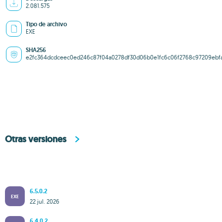
2.081.575
Tipo de archivo
EXE
SHA256
e2fc364dcdceec0ed246c87f04a0278df30d06b0e1fc6c06f2768c97209ebf
Otras versiones
6.5.0.2
EXE
22 jul. 2026
6.4.0.2