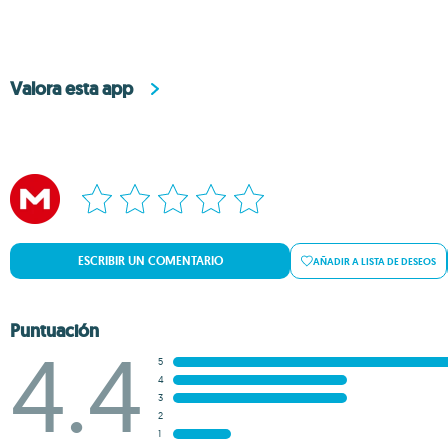
Valora esta app
ESCRIBIR UN COMENTARIO
AÑADIR A LISTA DE DESEOS
Puntuación
4.4
5
4
3
2
1